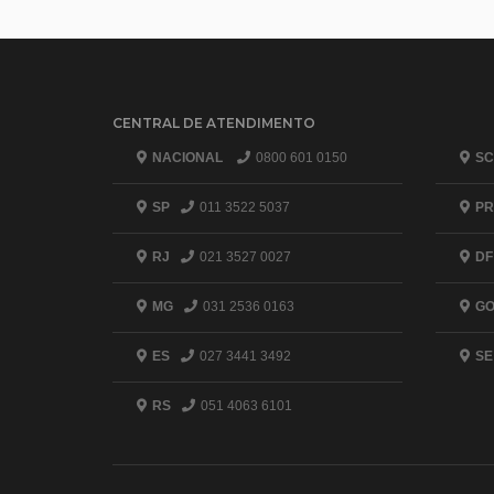
CENTRAL DE ATENDIMENTO
NACIONAL
0800 601 0150
SC
SP
011 3522 5037
PR
RJ
021 3527 0027
DF
MG
031 2536 0163
G
ES
027 3441 3492
SE
RS
051 4063 6101