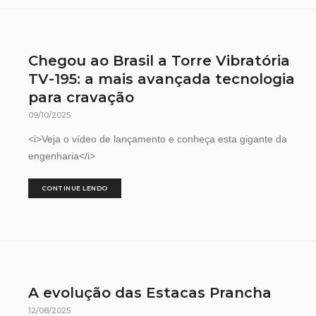
Chegou ao Brasil a Torre Vibratória
TV-195: a mais avançada tecnologia
para cravação
09/10/2025
<i>Veja o vídeo de lançamento e conheça esta gigante da
engenharia</i>
CONTINUE LENDO
A evolução das Estacas Prancha
12/08/2025