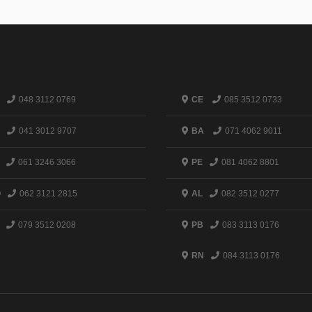
048 3112 0769
CE
085 3512 0733
041 3012 9707
BA
071 4062 9011
061 3246 3066
PE
081 4062 8801
O
062 3121 2815
AL
082 3512 0277
079 3512 0208
PB
083 3113 0176
RN
084 3113 0176