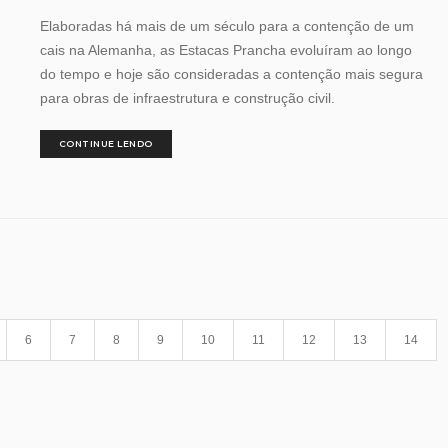
Elaboradas há mais de um século para a contenção de um
cais na Alemanha, as Estacas Prancha evoluíram ao longo
do tempo e hoje são consideradas a contenção mais segura
para obras de infraestrutura e construção civil.
CONTINUE LENDO
6
7
8
9
10
11
12
13
14