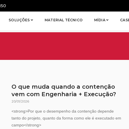
150
SOLUÇÕES
MATERIAL TÉCNICO
MÍDIA
CAS
O que muda quando a contenção
vem com Engenharia + Execução?
20/01/2026
<strong>Por que o desempenho da contenção depende
tanto do projeto, quanto da forma como ele é executado em
campo</strong>