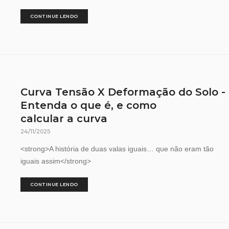
CONTINUE LENDO
Curva Tensão X Deformação do Solo -
Entenda o que é, e como
calcular a curva
24/11/2025
<strong>A história de duas valas iguais… que não eram tão
iguais assim</strong>
CONTINUE LENDO