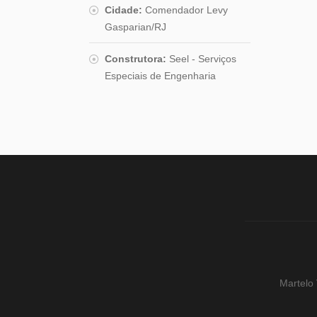
Cidade:
Comendador Levy
Gasparian/RJ
Construtora:
Seel - Serviços
Especiais de Engenharia
Martelo 