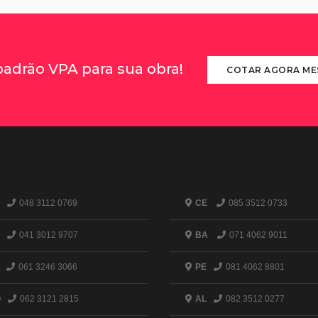
padrão VPA para sua obra!
COTAR AGORA M
048 3112 0769
CE
085 3512 0733
041 3012 9707
BA
071 4062 9011
061 3246 3066
PE
081 4062 8801
O
062 3121 2815
AL
082 3512 0277