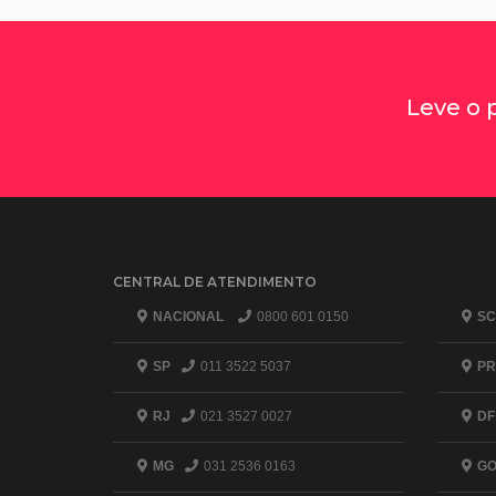
Leve o 
CENTRAL DE ATENDIMENTO
NACIONAL
0800 601 0150
SC
SP
011 3522 5037
PR
RJ
021 3527 0027
DF
MG
031 2536 0163
G