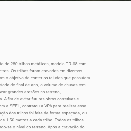
ção de 280 trilhos metálicos, modelo TR-68 com
tros. Os trilhos foram cravados em diversos
com o objetivo de conter os taludes que possuíam
ríodo de final de ano, o volume de chuvas tem
ocar grandes erosões no terreno,
 A fim de evitar futuras obras corretivas e
om a SEEL, contratou a VPA para realizar esse
ação dos trilhos foi feita de forma espaçada, ou
e 1,50 metros a cada trilho. Todos os trilhos
do-se o nível do terreno. Após a cravação do