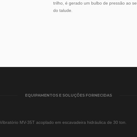
trilho, é gerado um bulbo de pressão ao se
do talude.
EQUIPAMENTOS E SOLUÇÕES FORNECIDAS
Vibratório MV-35T acoplado em escavadeira hidráulica de 30 ton.