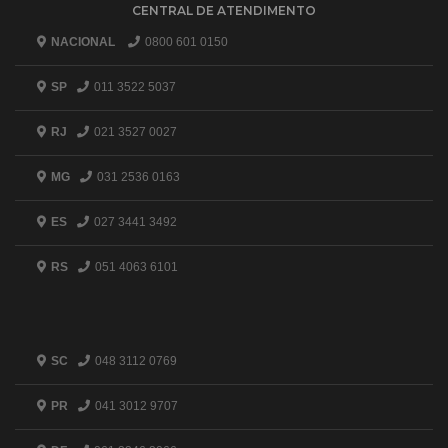
CENTRAL DE ATENDIMENTO
NACIONAL
0800 601 0150
SP
011 3522 5037
RJ
021 3527 0027
MG
031 2536 0163
ES
027 3441 3492
RS
051 4063 6101
SC
048 3112 0769
PR
041 3012 9707