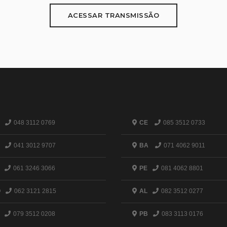
ACESSAR TRANSMISSÃO
048 3112 0769
CE
085 3512 0733
041 3012 9707
BA
071 4062 9011
061 3246 3066
PE
081 4062 8801
O
062 3121 2815
AL
082 3512 0277
079 3512 0208
PB
083 3113 0176