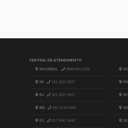
CENTRAL DE ATENDIMENTO
NACIONAL
0800 601 0150
SC
SP
011 3522 5037
PR
RJ
021 3527 0027
DF
MG
031 2536 0163
G
ES
027 3441 3492
SE