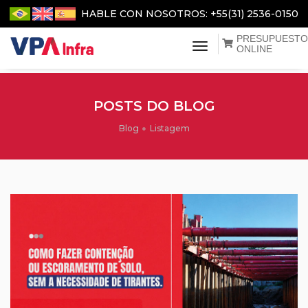
HABLE CON NOSOTROS: +55(31) 2536-0150
PRESUPUESTO
menu de navegaç
ONLINE
POSTS DO BLOG
Blog
Listagem