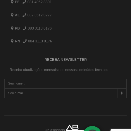
PE
081 4062 8801
AL
082 3512 0277
PB
083 3113 0176
RN
084 3113 0176
RECEBA NEWSLETTER
Receba atualizações mensais dos nossos conteúdos técnicos.
Un asociado