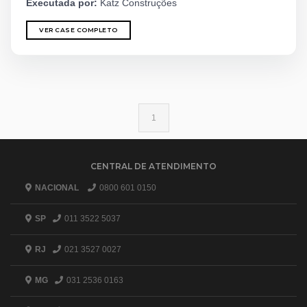
Executada por:
Katz Construções
VER CASE COMPLETO
1
CENTRAL DE ATENDIMENTO
NACIONAL
0800 601 0150
SP
011 3522 5037
RJ
021 3527 0027
MG
031 2536 0163