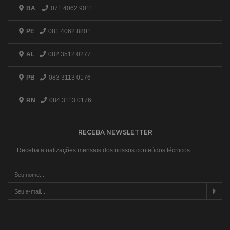
BA
071 4062 9011
PE
081 4062 8801
AL
082 3512 0277
PB
083 3113 0176
RN
084 3113 0176
RECEBA NEWSLETTER
Receba atualizações mensais dos nossos conteúdos técnicos.