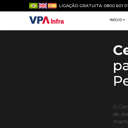
LIGAÇÃO GRATUITA: 0800 601 0
INÍCIO
C
pa
Pe
O Cer
de ár
mante