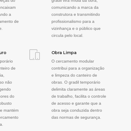
peças do
gradil vira mídia da obra,
 encaixam
comunicando a marca da
ando a
construtora e transmitindo
camento de
profissionalismo para a
e.
vizinhança e o público que
circula pelo local.
uro
Obra Limpa
porário
O cercamento modular
nteiro de
contribui para a organização
ia,
e limpeza do canteiro de
so não
obras. O gradil temporário
egendo
delimita claramente as áreas
ores do
de trabalho, facilita o controle
robusto
de acesso e garante que a
s e mantém
obra seja conduzida dentro
cercamento
das normas de segurança.
a.