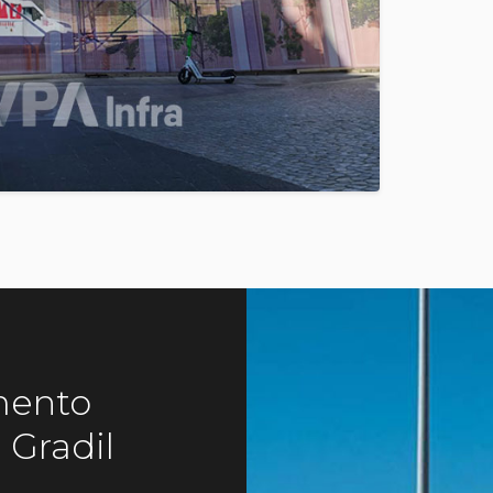
mento
 Gradil