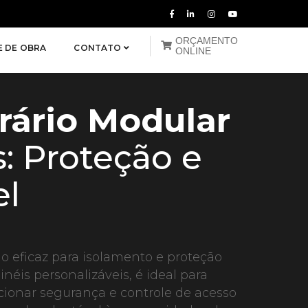
ORÇAMENTO
E DE OBRA
CONTATO
ONLINE
ário Modular
: Proteção e
el
 eficaz para isolamento e proteção
néis personalizáveis, é ideal para
cionar segurança e controle de acesso