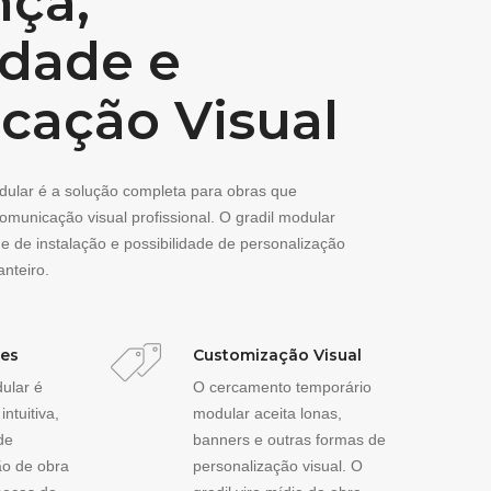
ça,
idade e
cação Visual
ular é a solução completa para obras que
municação visual profissional. O gradil modular
e de instalação e possibilidade de personalização
nteiro.
les
Customização Visual
ular é
O cercamento temporário
ntuitiva,
modular aceita lonas,
de
banners e outras formas de
o de obra
personalização visual. O