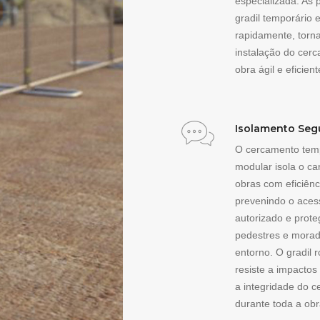
especializada. As 
gradil temporário
rapidamente, torn
instalação do cer
obra ágil e eficient
Isolamento Seg
O cercamento tem
modular isola o ca
obras com eficiênc
prevenindo o aces
autorizado e prot
pedestres e morad
entorno. O gradil 
resiste a impacto
a integridade do 
durante toda a obr