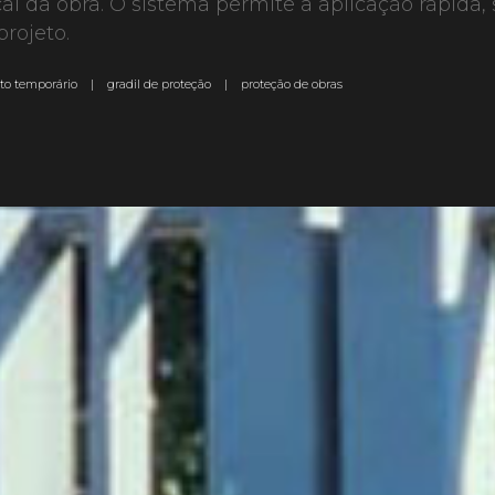
cal da obra. O sistema permite a aplicação rápida
projeto.
o temporário
|
gradil de proteção
|
proteção de obras