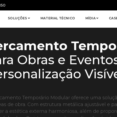
150
SOLUÇÕES
MATERIAL TÉCNICO
MÍDIA
CAS
ercamento Tempor
ra Obras e Eventos
rsonalização Visív
camento Temporário Modular oferece uma solução
eas de obra. Com estrutura metálica ajustável e pai
r a estética externa harmoniosa, além de propor