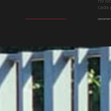
no lo
cada 
cercament