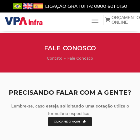
LIGAÇÃO GRATUITA: 0800 601 0150
ORÇAMENTO
menu de naveg
ONLINE
FALE CONOSCO
Contato
Fale Conosco
PRECISANDO FALAR COM A GENTE?
Lembre-se, caso
esteja solicitando uma cotação
utilize o
formulário específico
CLICANDO AQUI
.