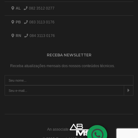
AL
082 3512 0277
PB
083 3113 0176
RN
084 3113 0176
RECEBA NEWSLETTER
Receba atualizações mensais dos nossos conteúdos técnicos.
An associate