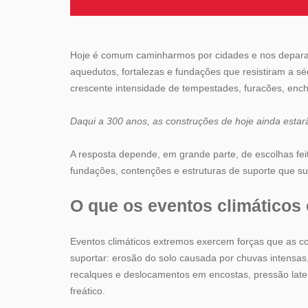
Hoje é comum caminharmos por cidades e nos deparar
aquedutos, fortalezas e fundações que resistiram a s
crescente intensidade de tempestades, furacões, enc
Daqui a 300 anos, as construções de hoje ainda esta
A resposta depende, em grande parte, de escolhas feit
fundações, contenções e estruturas de suporte que s
O que os eventos climático
Eventos climáticos extremos exercem forças que as c
suportar: erosão do solo causada por chuvas intensas
recalques e deslocamentos em encostas, pressão late
freático.