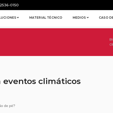
2536-0150
LUCIONES
MATERIAL TÉCNICO
MEDIOS
CASO D
B
Ob
 eventos climáticos
rão de pé?