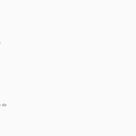
o
o de