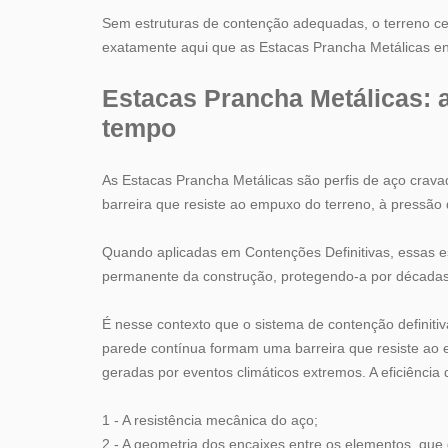
Sem estruturas de contenção adequadas, o terreno ce
exatamente aqui que as Estacas Prancha Metálicas e
Estacas Prancha Metálicas: a
tempo
As Estacas Prancha Metálicas são perfis de aço cra
barreira que resiste ao empuxo do terreno, à pressão 
Quando aplicadas em Contenções Definitivas, essas e
permanente da construção, protegendo-a por décadas
É nesse contexto que o sistema de contenção definiti
parede contínua formam uma barreira que resiste ao em
geradas por eventos climáticos extremos. A eficiência 
1 - A resistência mecânica do aço;
2 - A geometria dos encaixes entre os elementos, que