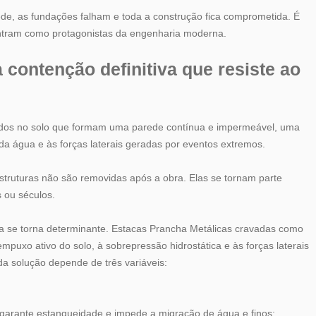
de, as fundações falham e toda a construção fica comprometida. É
ntram como protagonistas da engenharia moderna.
 contenção definitiva que resiste ao
vados no solo que formam uma parede contínua e impermeável, uma
da água e às forças laterais geradas por eventos extremos.
struturas não são removidas após a obra. Elas se tornam parte
 ou séculos.
va se torna determinante. Estacas Prancha Metálicas cravadas como
puxo ativo do solo, à sobrepressão hidrostática e às forças laterais
da solução depende de três variáveis:
 garante estanqueidade e impede a migração de água e finos;