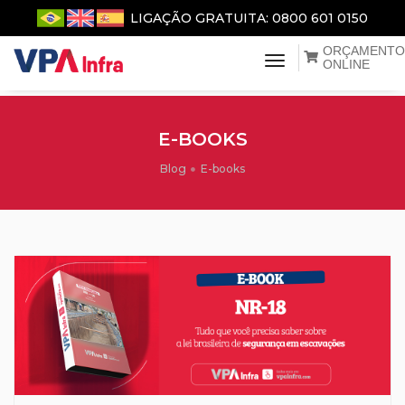
LIGAÇÃO GRATUITA: 0800 601 0150
ORÇAMENTO
menu de naveg
ONLINE
E-BOOKS
Blog
E-books