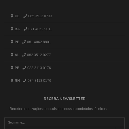
CE
085 3512 0733
BA
071 4062 9011
PE
081 4062 8801
AL
082 3512 0277
PB
083 3113 0176
RN
084 3113 0176
RECEBA NEWSLETTER
Receba atualizações mensais dos nossos conteúdos técnicos.