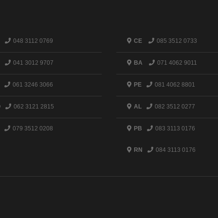
048 3112 0769
CE
085 3512 0733
041 3012 9707
BA
071 4062 9011
061 3246 3066
PE
081 4062 8801
O
062 3121 2815
AL
082 3512 0277
079 3512 0208
PB
083 3113 0176
RN
084 3113 0176