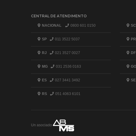
CENTRAL DE ATENDIMENTO
NACIONAL
0800 601 0150
SC
SP
011 3522 5037
PR
RJ
021 3527 0027
DF
MG
031 2536 0163
G
ES
027 3441 3492
SE
RS
051 4063 6101
Un asociado