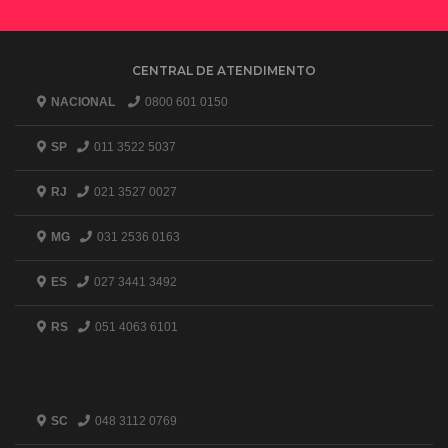
CENTRAL DE ATENDIMENTO
NACIONAL
0800 601 0150
SP
011 3522 5037
RJ
021 3527 0027
MG
031 2536 0163
ES
027 3441 3492
RS
051 4063 6101
SC
048 3112 0769